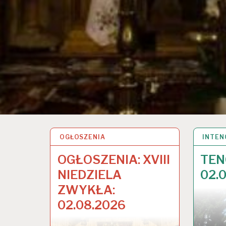
OGŁOSZENIA
2 SIE 2026
INTEN
2 SIE 
OGŁOSZENIA: XVIII
TEN
NIEDZIELA
02.0
ZWYKŁA:
02.08.2026