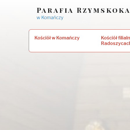
Skip
Parafia Rzymskoka
to
w Komańczy
content
Szukaj:
Kościół w Komańczy
Kościół filial
Radoszycac