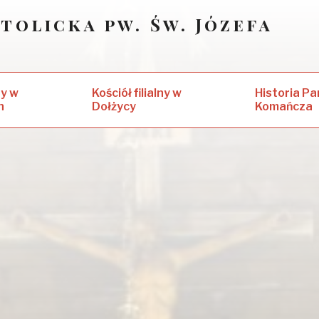
tolicka pw. Św. Józefa
ny w
Kościół filialny w
Historia Par
h
Dołżycy
Komańcza