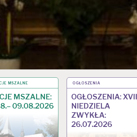
CJE MSZALNE
2026
OGŁOSZENIA
30 LIP 2026
CJE MSZALNE:
OGŁOSZENIA: XVI
8.– 09.08.2026
NIEDZIELA
ZWYKŁA:
26.07.2026